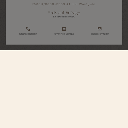
7500U/000G-B993 41 mm Weißgold
Preis auf Anfrage
Einschließlich MwSt.
Erkundigen Sie sich
Termin in der Boutique
Interesse anmelden
Métiers d'Art
Hommage An Naturforscher Und
Entdecker - Feuerland
7500U/000G-B993