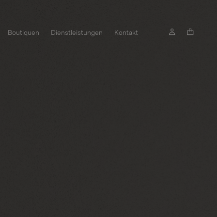
Boutiquen
Dienstleistungen
Kontakt