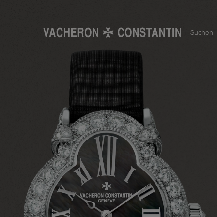
Suchen