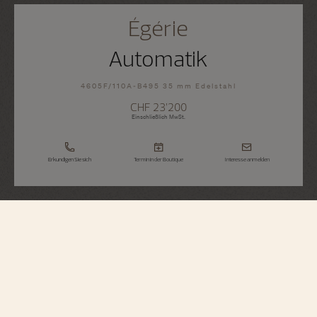
Égérie
Automatik
4605F/110A-B495 35 mm Edelstahl
CHF 23’200
Einschließlich MwSt.
Erkundigen Sie sich
Termin in der Boutique
Interesse anmelden
Égérie