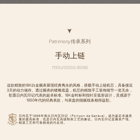
Patrimony传承系列
手动上链
1110U/000G-B086
这款精致的18K白金腕表展现经典隽永的风格，搭载手动上链机芯，具备接近
3天的动力储存。透过腕表的镂雕底盖，机芯的精致手工装饰细节一览无余，
彰显日内瓦印记代表的超卓标准。18K金时标和指针呈弧形设计，灵感源于
1950年代的经典表款，与表盘的细腻线条相得益彰。
日内瓦于1886年推出日内瓦印记（Poinçon de Genève)，成为鉴定卓越质
量的最高标准，也是日内瓦高级制表工艺的象征。日内瓦印记是腕表产地、
精湛工艺和可靠精准的代名词。