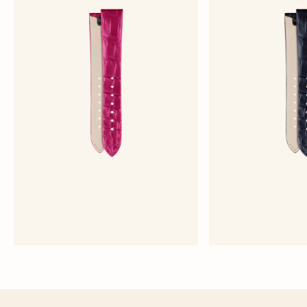
半哑光粉色鳄鱼皮表带
亮面深蓝色
中号 - 鳄鱼皮
中号 - 