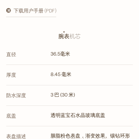
下载用户手册 (PDF)
在
新
标
签
页
腕表
机芯
中
打
开
36.5毫米
直径
8.45 毫米
厚度
3 巴 (30 米)
防水深度
透明蓝宝石水晶玻璃底盖
底盖
胭脂粉色表盘，渐变效果。镶钻环形
表盘描述