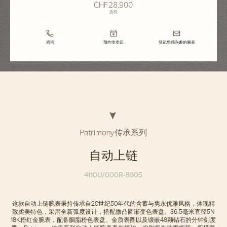
CHF28,900
含税
咨询
预约专卖店
登记您感兴趣的腕表
Patrimony传承系列
自动上链
4110U/000R-B905
这款自动上链腕表秉持传承自20世纪50年代的含蓄与隽永优雅风格，体现精
致柔美特色，采用全新弧度设计，搭配微凸圆渐变色表盘。36.5毫米直径5N
18K粉红金腕表，配备胭脂粉色表盘、金质表圈以及镶嵌48颗钻石的分钟刻度