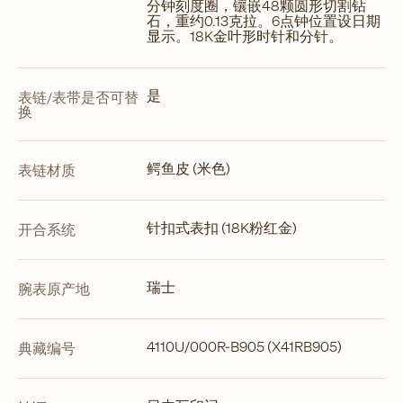
分钟刻度圈，镶嵌48颗圆形切割钻
石，重约0.13克拉。6点钟位置设日期
显示。18K金叶形时针和分针。
是
表链/表带是否可替
换
鳄鱼皮 (米色)
表链材质
针扣式表扣 (18K粉红金)
开合系统
瑞士
腕表原产地
4110U/000R-B905 (X41RB905)
典藏编号