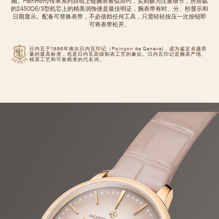
圈。Patrimony传承系列自动上链腕表看似简约，实则极为注重细节，所搭载
的2450Q6/3型机芯上的精美润饰便是最佳明证，腕表带有时、分、秒显示和
日期显示。配备可替换表带，不必借助任何工具，只需轻轻按压一次按钮即
可将表带松开。
日内瓦于1886年推出日内瓦印记（Poinçon de Genève)，成为鉴定卓越质
量的最高标准，也是日内瓦高级制表工艺的象征。日内瓦印记是腕表产地、
精湛工艺和可靠精准的代名词。