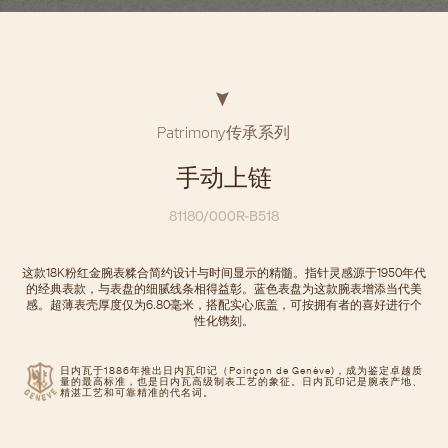
Patrimony传承系列
手动上链
81180/000R-B518
这款18K粉红金腕表糅合简约设计与时间显示的精髓。指针灵感源于1950年代
的经典表款，与表盘的细腻线条相得益彰。蓝色表盘为这款腕表增添当代美
感。超薄表壳厚度仅为6.80毫米，搭配实心底盖，可按拥有者的喜好进行个
性化镌刻。
日内瓦于1886年推出日内瓦印记（Poinçon de Genève)，成为鉴定卓越质
量的最高标准，也是日内瓦高级制表工艺的象征。日内瓦印记是腕表产地、
精湛工艺和可靠精准的代名词。