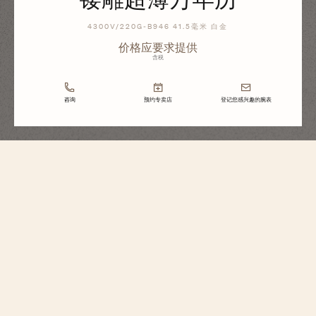
4300V/220G-B946 41.5毫米 白金
价格应要求提供
含税
咨询
预约专卖店
登记您感兴趣的腕表
Overseas纵横四海系列
镂雕超薄万年历
4300V/220G-B946