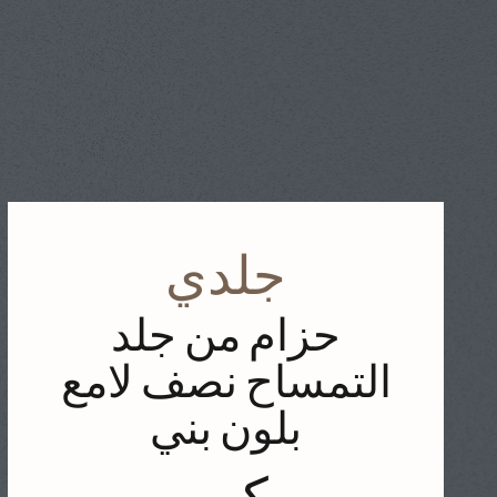
جلدي
حزام من جلد
التمساح نصف لامع
بلون بني
كبير