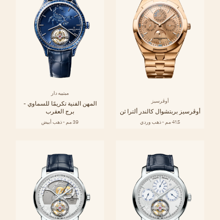
ميتييه دار
أوڤرسيز
المهن الفنية تكريمًا للسماوي -
أوڤرسيز بربتشوال كالندر ألترا ثن
برج العقرب
41.5 مم - ذهب وردي
39 مم - ذهب أبيض