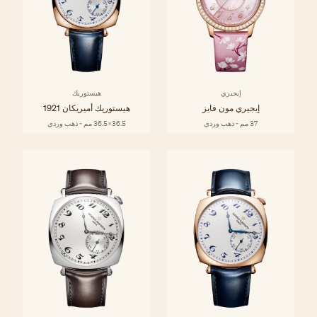
إيجيري
هيستوريك
إيجيري مون فايز
هيستوريك أميريكان 1921
37 مم - ذهب وردي
36.5x36.5 مم - ذهب وردي