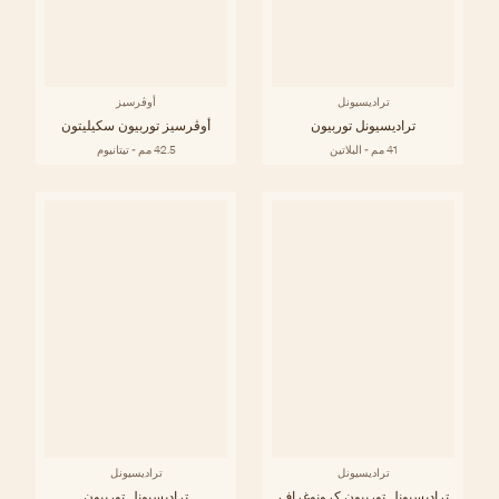
تراديسيونل
أوڤرسيز
تراديسيونل توربيون
أوڤرسيز توربيون سكيليتون
41 مم - البلاتين
42.5 مم - تيتانيوم
تراديسيونل
تراديسيونل
تراديسيونل توربيون كرونوغراف
تراديسيونل توربيون