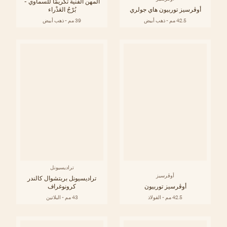
المهن الفنية تكريمًا للسماوي -
أوڤرسيز توربيون هاي جولري
بُرْجُ العَذْراء
42.5 مم - ذهب أبيض
39 مم - ذهب أبيض
تراديسيونل
أوڤرسيز
تراديسيونل بربتشوال كالندر
أوڤرسيز توربيون
كرونوغراف
42.5 مم - الفولاذ
43 مم - البلاتين