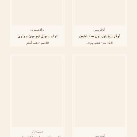
أوڤرسيز
تراديسيونل
أوڤرسيز توربيون سكيليتون
تراديسيونل توربيون جولري
42.5 مم - ذهب وردي
39 مم - ذهب أبيض
ميتييه دار
أوڤرسيز