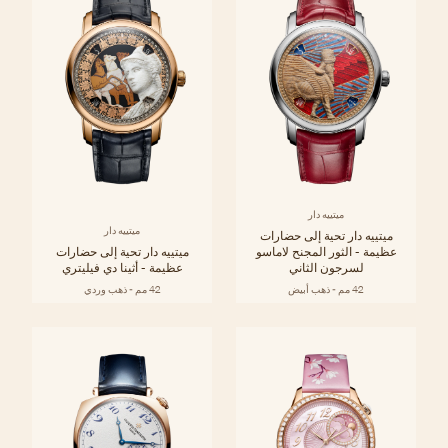
ميتييه دار
ميتييه دار
ميتييه دار تحية إلى حضارات
عظيمة - الثور المجنح لاماسو
ميتييه دار تحية إلى حضارات
لسرجون الثاني
عظيمة - أثينا دي فيليتري
42 مم - ذهب أبيض
42 مم - ذهب وردي