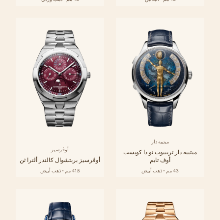
ميتييه دار
أوڤرسيز
ميتييه دار تريبيوت تو ذا كويست
أوف تايم
أوڤرسيز بربتشوال كالندر ألترا ثن
43 مم - ذهب أبيض
41.5 مم - ذهب أبيض