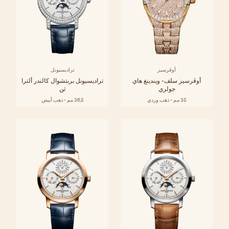
أوڤرسيز
تراديسيونل
أوڤرسيز سلف- ويندينغ هاي
تراديسيونل بربتشوال كالندر ألترا
جولري
ثن
35 مم - ذهب وردي
36,5 مم - ذهب أبيض