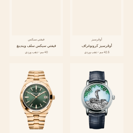
أوڤرسيز
فيفتي سيكس
أوڤرسيز كرونوغراف
فيفتي سيكس سلف ويندينغ
42.5 مم - ذهب وردي
40 مم - ذهب وردي