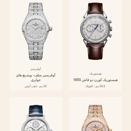
أوڤرسيز
هيستوريك
أوڤرسيز سلف- ويندينغ هاي
هيستوريك كورن دو فاش 1955
جولري
38.5 مم - الفولاذ
35 مم - ذهب أبيض