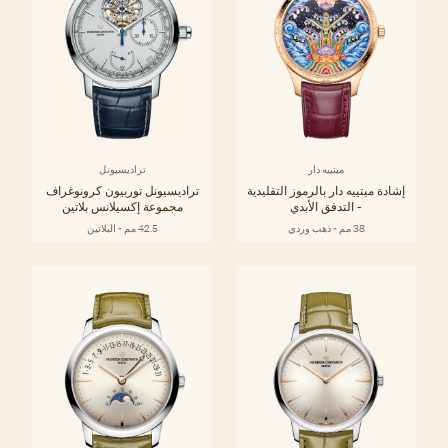
ميتييه دار
تراديسيونل
إشادة ميتييه دار بالرموز التقليدية
تراديسيونل توربيون كرونوغراف
- التدفق الأبدي
مجموعة إكسيلانس بلاتين
38 مم - ذهب وردي
42.5 مم - البلاتين