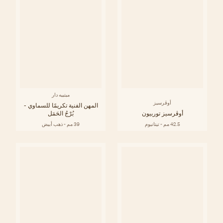
ميتييه دار
أوڤرسيز
المهن الفنية تكريمًا للسماوي -
أوڤرسيز توربيون
بُرْجُ الحَمَل
42.5 مم - تيتانيوم
39 مم - ذهب أبيض