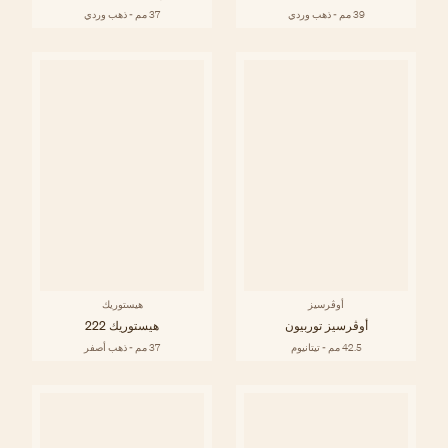
39 مم - ذهب وردي
37 مم - ذهب وردي
أوڤرسيز
هيستوريك
أوڤرسيز توربيون
هيستوريك 222
42.5 مم - تيتانيوم
37 مم - ذهب أصفر