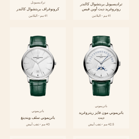
تراديسيونل
تراديسيونل بربتشوال كالندر
روتروغريد ديت أوبن فيس
كرونوغراف بربتشوال كالندر
41 مم - البلاتين
41 مم - البلاتين
باتريموني
باتريموني
باتريموني مون فايز ريتروغريد
ديت
باتريموني سلف ويندينغ
42.5 مم - ذهب أبيض
40 مم - ذهب أبيض