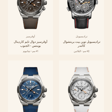
تراديسيونل
أوڤرسيز
تراديسيونل توين بيت بربتشوال
أوڤرسيز دوال تايم كاردينال
كالندر
بوينتس - الجنوب
42 مم - البلاتين
41 مم - تيتانيوم