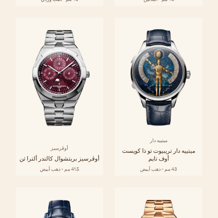
ميتييه دار
أوڤرسيز
ميتييه دار تريبيوت تو ذا كويست
أوف تايم
أوڤرسيز بربتشوال كالندر ألترا ثن
43 مم - ذهب أبيض
41.5 مم - ذهب أبيض