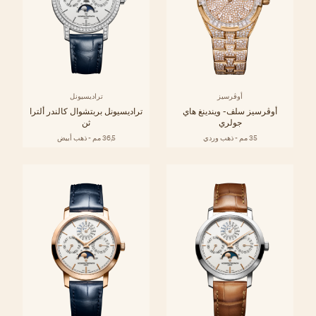
أوڤرسيز
تراديسيونل
أوڤرسيز سلف- ويندينغ هاي
تراديسيونل بربتشوال كالندر ألترا
جولري
ثن
35 مم - ذهب وردي
36,5 مم - ذهب أبيض