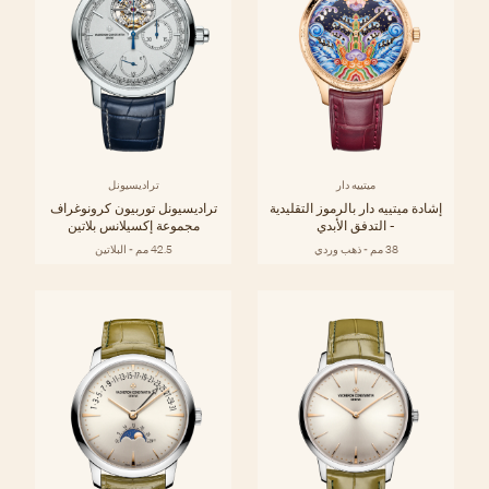
ميتييه دار
تراديسيونل
إشادة ميتييه دار بالرموز التقليدية
تراديسيونل توربيون كرونوغراف
- التدفق الأبدي
مجموعة إكسيلانس بلاتين
38 مم - ذهب وردي
42.5 مم - البلاتين