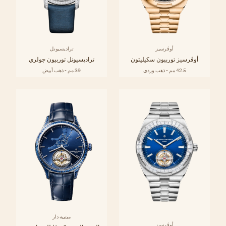
أوڤرسيز
تراديسيونل
أوڤرسيز توربيون سكيليتون
تراديسيونل توربيون جولري
42.5 مم - ذهب وردي
39 مم - ذهب أبيض
ميتييه دار
أوڤرسيز