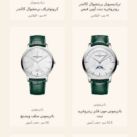
تراديسيونل
تراديسيونل بربتشوال كالندر
روتروغريد ديت أوبن فيس
كرونوغراف بربتشوال كالندر
41 مم - البلاتين
41 مم - البلاتين
باتريموني
باتريموني
باتريموني مون فايز ريتروغريد
ديت
باتريموني سلف ويندينغ
42.5 مم - ذهب أبيض
40 مم - ذهب أبيض