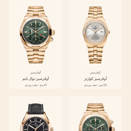
أوڤرسيز
أوڤرسيز
أوڤرسيز كوارتز
أوڤرسيز دوال تايم
33 مم - ذهب وردي
41 مم - ذهب وردي