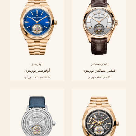
فيفتي سيكس
أوڤرسيز
فيفتي سيكس توربيون
أوڤرسيز توربيون
41 مم - ذهب وردي
42.5 مم - ذهب وردي