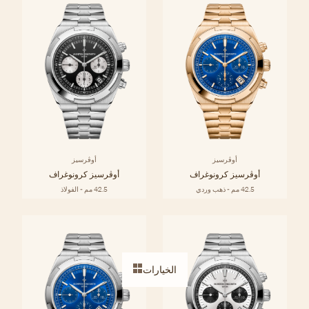
أوڤرسيز
أوڤرسيز
أوڤرسيز كرونوغراف
أوڤرسيز كرونوغراف
42.5 مم - ذهب وردي
42.5 مم - الفولاذ
الخيارات