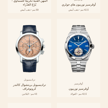
المهن الفنية تكريمًا للسماوي -
أوڤرسيز توربيون هاي جولري
بُرْجُ العَذْراء
42.5 مم - ذهب أبيض
39 مم - ذهب أبيض
تراديسيونل
أوڤرسيز
تراديسيونل بربتشوال كالندر
أوڤرسيز توربيون
كرونوغراف
42.5 مم - الفولاذ
43 مم - البلاتين