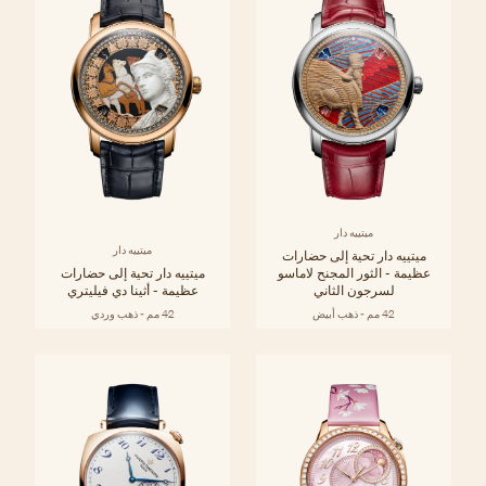
ميتييه دار
ميتييه دار
ميتييه دار تحية إلى حضارات
عظيمة - الثور المجنح لاماسو
ميتييه دار تحية إلى حضارات
لسرجون الثاني
عظيمة - أثينا دي فيليتري
42 مم - ذهب أبيض
42 مم - ذهب وردي