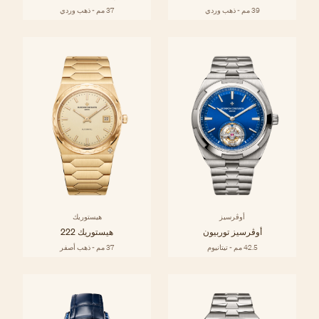
39 مم - ذهب وردي
37 مم - ذهب وردي
أوڤرسيز
هيستوريك
أوڤرسيز توربيون
هيستوريك 222
42.5 مم - تيتانيوم
37 مم - ذهب أصفر