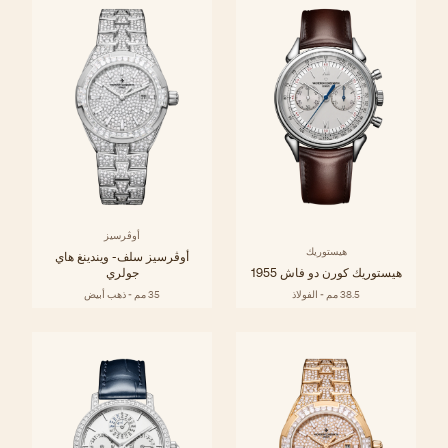
أوڤرسيز
هيستوريك
أوڤرسيز سلف- ويندينغ هاي
هيستوريك كورن دو فاش 1955
جولري
38.5 مم - الفولاذ
35 مم - ذهب أبيض