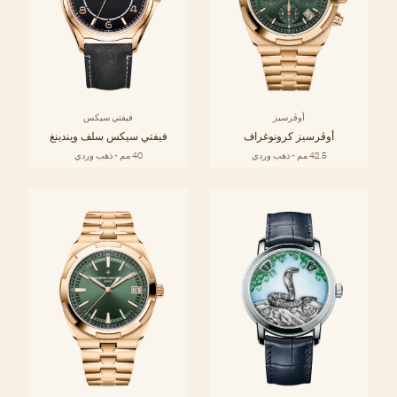
أوڤرسيز
فيفتي سيكس
أوڤرسيز كرونوغراف
فيفتي سيكس سلف ويندينغ
42.5 مم - ذهب وردي
40 مم - ذهب وردي