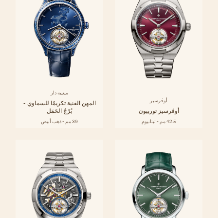
ميتييه دار
أوڤرسيز
المهن الفنية تكريمًا للسماوي -
أوڤرسيز توربيون
بُرْجُ الحَمَل
42.5 مم - تيتانيوم
39 مم - ذهب أبيض