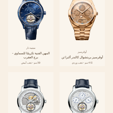
ميتييه دار
أوڤرسيز
المهن الفنية تكريمًا للسماوي -
أوڤرسيز بربتشوال كالندر ألترا ثن
برج العقرب
41.5 مم - ذهب وردي
39 مم - ذهب أبيض