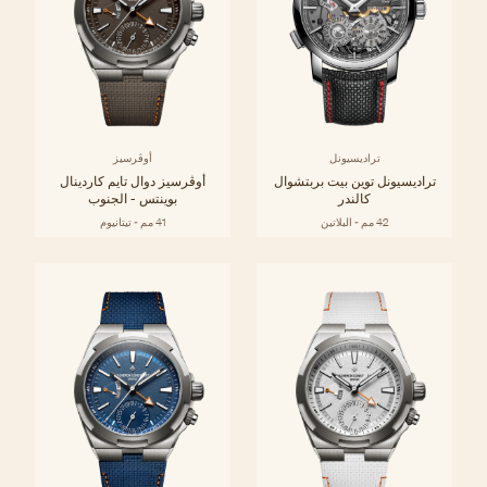
تراديسيونل
أوڤرسيز
تراديسيونل توين بيت بربتشوال
أوڤرسيز دوال تايم كاردينال
كالندر
بوينتس - الجنوب
42 مم - البلاتين
41 مم - تيتانيوم