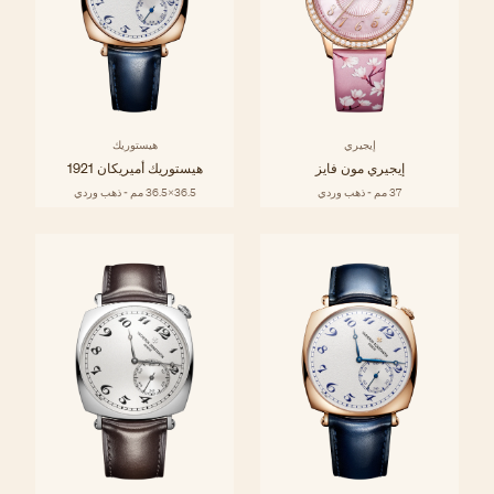
إيجيري
هيستوريك
إيجيري مون فايز
هيستوريك أميريكان 1921
37 مم - ذهب وردي
36.5x36.5 مم - ذهب وردي