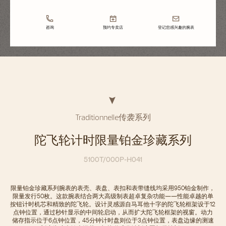
咨询
预约专卖店
登记您感兴趣的腕表
Traditionnelle传袭系列
陀飞轮计时限量铂金珍藏系列
5100T/000P-H041
限量铂金珍藏系列腕表的表壳、表盘、表扣和表带缝线均采用950铂金制作，
限量发行50枚。这款腕表结合两大高级制表超卓复杂功能——性能卓越的单
按钮计时机芯和精致的陀飞轮。设计灵感源自马耳他十字的陀飞轮框架设于12
点钟位置，通过秒针显示的中间轮启动，从而扩大陀飞轮框架的视窗。动力
储存指示位于6点钟位置，45分钟计时盘则位于3点钟位置，表盘边缘的测速