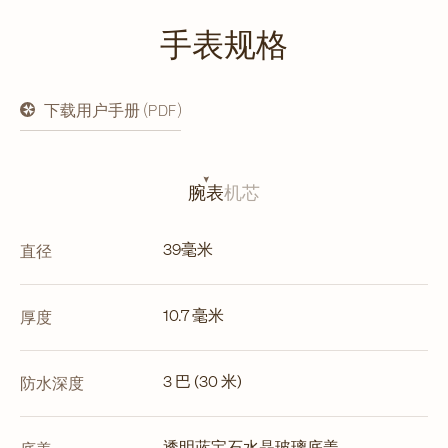
手表规格
下载用户手册 (PDF)
在
新
标
签
页
腕表
机芯
中
打
开
39毫米
直径
10.7 毫米
厚度
3 巴 (30 米)
防水深度
透明蓝宝石水晶玻璃底盖