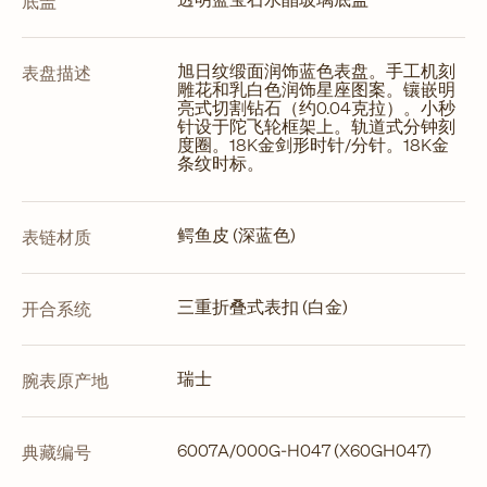
底盖
旭日纹缎面润饰蓝色表盘。手工机刻
表盘描述
雕花和乳白色润饰星座图案。镶嵌明
亮式切割钻石（约0.04克拉）。小秒
针设于陀飞轮框架上。轨道式分钟刻
度圈。18K金剑形时针/分针。18K金
条纹时标。
鳄鱼皮 (深蓝色)
表链材质
三重折叠式表扣 (白金)
开合系统
瑞士
腕表原产地
6007A/000G-H047 (X60GH047)
典藏编号