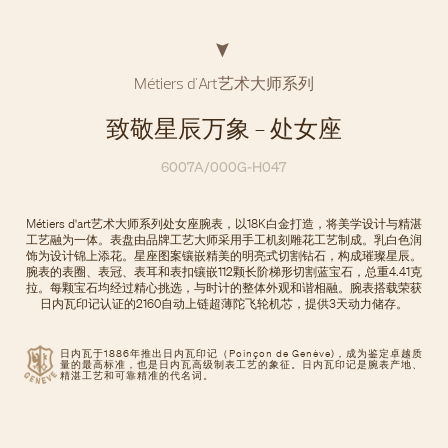
Métiers d'Art艺术大师系列
致敬星辰万象 - 处女座
6007A/000G-H047
Métiers d'art艺术大师系列处女座腕表，以18K白金打造，将美学设计与精湛
工艺融为一体。表盘由品牌工艺大师采用手工机刻雕花工艺制成。乳白色润
饰为设计锦上添花。星座图案镶嵌精美的明亮式切割钻石，构成璀璨星辰。
腕表的表圈、表冠、表耳和表扣镶嵌112颗长阶梯形切割蓝宝石，总重4.41克
拉。每颗宝石均经过精心挑选，与时计的整体外观和谐相融。腕表搭载荣获
日内瓦印记认证的2160自动上链超薄陀飞轮机芯，提供3天动力储存。
日内瓦于1886年推出日内瓦印记（Poinçon de Genève)，成为鉴定卓越质
量的最高标准，也是日内瓦高级制表工艺的象征。日内瓦印记是腕表产地、
精湛工艺和可靠精准的代名词。