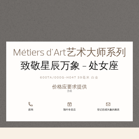
Métiers d'Art艺术大师系列
致敬星辰万象 - 处女座
6007A/000G-H047 39毫米 白金
价格应要求提供
含税
咨询
预约专卖店
登记您感兴趣的腕表