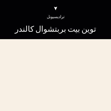
تراديسيونل
توين بيت بربتشوال كالندر
تراديسيونل توين بيت بربتشوال كالندر
تقويم دائم فوري مع احتياطي طاقة مُمدَّد
ليصل إلى 70 يومًا
تم طرح ساعة تراديسيونل توين بيت بربتشوال كالندر لأول مرة عام 2019 بمفهوم
مبتكر. وعند ارتدائها، تعمل الساعة بتواتر عالٍ، ما يجعلها مثاليةً لأنماط الحياة العصرية
النشطة. في المقابل، وعند عدم استخدام الساعة، يمكن إبطاء حركة عيار ‎3610 QP