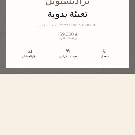
تراديسيونل
تعبئة يدوية
82172/000P-H062 38 مم البلاتين
⃁ 159,000
مع احتساب الضريبة
استفسار
تحديد موعد في البوتيك
سجّلوا اهتمامكم
تراديسيونل
تعبئة يدوية