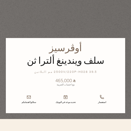
أوڤرسيز
سلف ويندينغ ألترا ثن
2500V/220P-H028 39.5 مم البلاتين
⃁ 465,000
مع احتساب الضريبة
استفسار
تحديد موعد في البوتيك
سجّلوا اهتمامكم