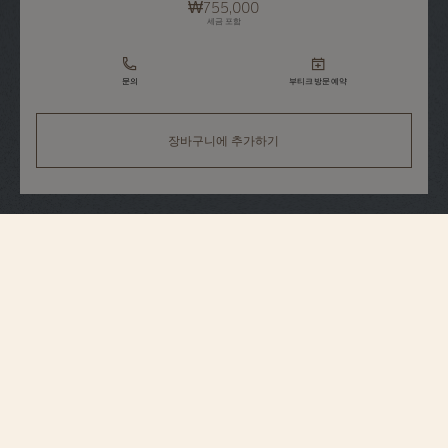
₩755,000
세금 포함
문의
부티크 방문 예약
장바구니에 추가하기
스트랩 사양
라지
사이즈
16 mm
혼 간 간격