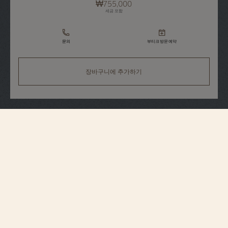
₩755,000
세금 포함
문의
부티크 방문 예약
장바구니에 추가하기
스트랩 사양
라지
사이즈
20 mm
혼 간 간격