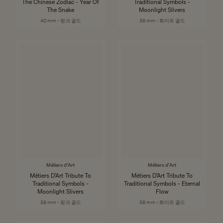
The Chinese Zodiac - Year Of
Traditional Symbols -
The Snake
Moonlight Slivers
40 mm - 핑크 골드
38 mm - 화이트 골드
Métiers d'Art
Métiers d'Art
Métiers D’Art Tribute To
Métiers D’Art Tribute To
Traditional Symbols -
Traditional Symbols - Eternal
Moonlight Slivers
Flow
38 mm - 핑크 골드
38 mm - 화이트 골드