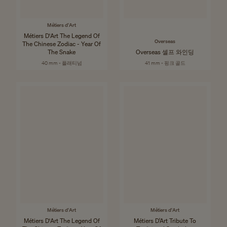
Métiers d'Art
Métiers D'Art The Legend Of
Overseas
The Chinese Zodiac - Year Of
The Snake
Overseas 셀프 와인딩
40 mm - 플래티넘
41 mm - 핑크 골드
Métiers d'Art
Métiers d'Art
Métiers D'Art The Legend Of
Métiers D’Art Tribute To