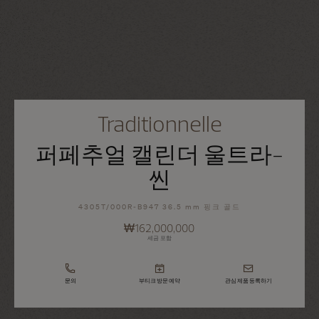
Traditionnelle
퍼페추얼 캘린더 울트라-
씬
4305T/000R-B947 36.5 mm 핑크 골드
₩162,000,000
세금 포함
문의
부티크 방문 예약
관심 제품 등록하기