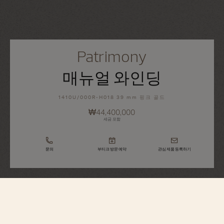
Patrimony
매뉴얼 와인딩
1410U/000R-H018 39 mm 핑크 골드
₩44,400,000
세금 포함
문의
부티크 방문 예약
관심 제품 등록하기