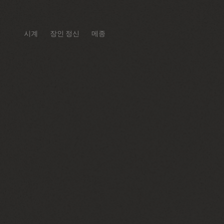
시계
장인 정신
메종