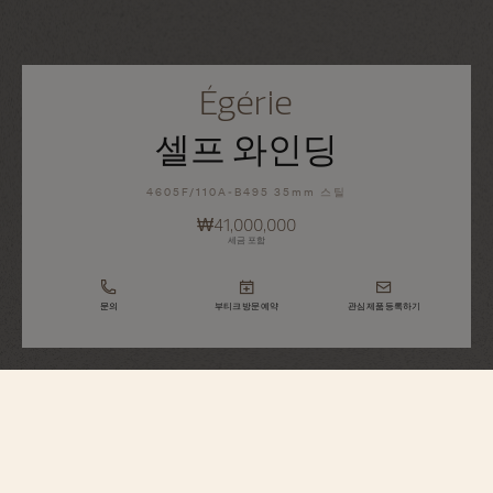
Égérie
셀프 와인딩
4605F/110A-B495 35mm 스틸
₩41,000,000
세금 포함
문의
부티크 방문 예약
관심 제품 등록하기