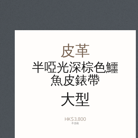
皮革
半啞光深棕色鱷
魚皮錶帶
大型
HK$3,800
不含稅