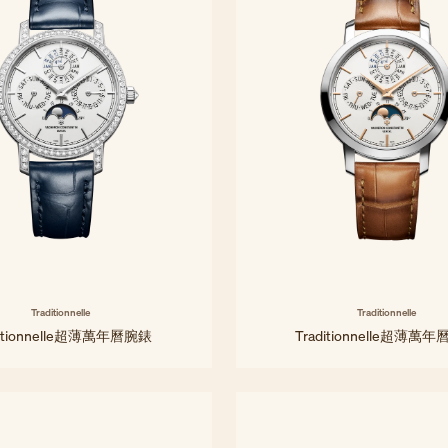
Traditionnelle
Traditionnelle
ditionnelle超薄萬年曆腕錶
Traditionnelle超薄萬
36.5 mm - 白金
36.5 mm - 白金