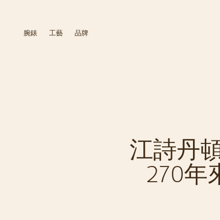
腕錶
工藝
品牌
江詩丹
270