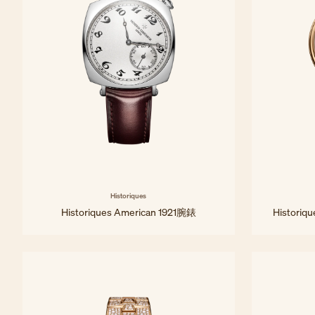
Historiques
Historiques American 1921腕錶
Historiq
36.5 mm - 白金