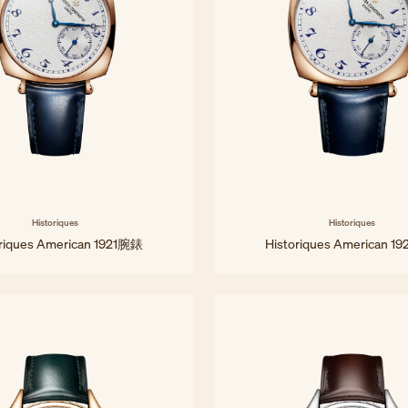
Historiques
Historiques
oriques American 1921腕錶
Historiques American 1
36.5 x 36.5毫米 - 粉紅金
40x40 mm - 粉紅金