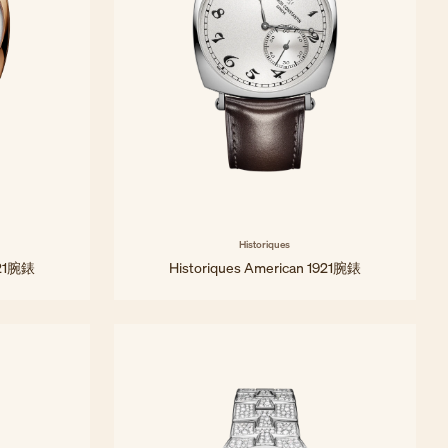
Historiques
921腕錶
Historiques American 1921腕錶
40x40 mm - 白金