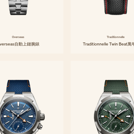
Overseas
Traditionnelle
verseas自動上鏈腕錶
Traditionnelle Twin Be
34.5 mm - 精鋼
42 毫米 - 鉑金