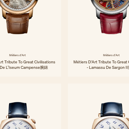
Métiers d'Art
Métiers d'Art
rt Tribute To Great Civilisations
Métiers D'Art Tribute To Great C
e De L’Iseum Campense腕錶
- Lamassu De Sargon 
42 毫米 - 粉紅金
42 毫米 - 白金