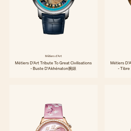
Métiers d'Art
Métiers D'Art Tribute To Great Civilisations
Métiers D'A
- Buste D'Akhénaton腕錶
- Tibr
42 毫米 - 白金