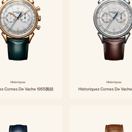
Historiques
Historiques
ues Cornes De Vache 1955腕錶
Historiques Cornes De Vac
38.5 毫米 - 粉紅金
38.5 毫米 - 精鋼