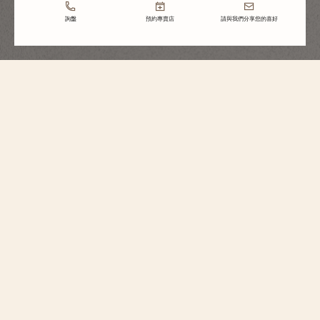
詢盤
預約專賣店
請與我們分享您的喜好
Traditionnelle
手動上鏈腕錶
82172/000P-H062
這款以950鉑金製作的腕錶限量發行370枚，透過低調精緻的風格慶祝江詩丹
頓的270週年紀念。 時計的錶盤飾有特別設計的馬爾他十字圖案。這款腕錶呼
應系列的嚴謹風格，配備階梯式圓形錶殼和錶耳、纖細錶圈和凹紋底蓋，以
及軌道式分鐘刻度和太子妃式時針和分針。手動上鏈機芯配以低調的標誌和
非凡的「côte unique」飾面，可提供接近3天的動力儲存。