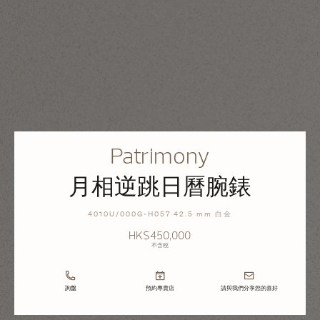
Patrimony
月相逆跳日曆腕錶
4010U/000G-H057 42.5 mm 白金
HK$450,000
不含稅
詢盤
預約專賣店
請與我們分享您的喜好