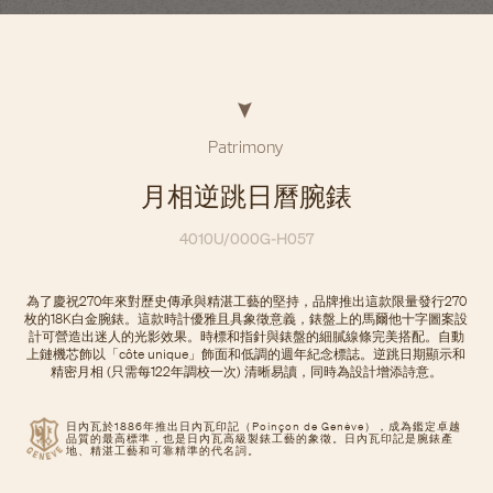
Patrimony
月相逆跳日曆腕錶
4010U/000G-H057
為了慶祝270年來對歷史傳承與精湛工藝的堅持，品牌推出這款限量發行270
枚的18K白金腕錶。這款時計優雅且具象徵意義，錶盤上的馬爾他十字圖案設
計可營造出迷人的光影效果。時標和指針與錶盤的細膩線條完美搭配。自動
上鏈機芯飾以「côte unique」飾面和低調的週年紀念標誌。逆跳日期顯示和
精密月相 (只需每122年調校一次) 清晰易讀，同時為設計增添詩意。
日內瓦於1886年推出日內瓦印記（Poinçon de Genève），成為鑑定卓越
品質的最高標準，也是日內瓦高級製錶工藝的象徵。日內瓦印記是腕錶產
地、精湛工藝和可靠精準的代名詞。