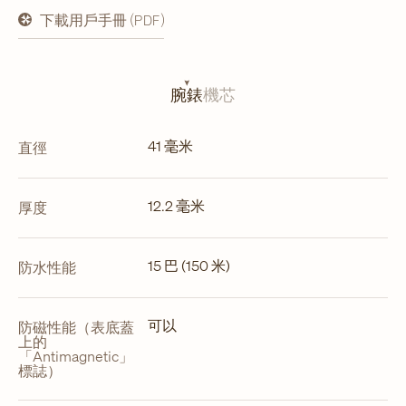
下載用戶手冊 (PDF)
在
新
分
頁
開
腕錶
機芯
啟
41 毫米
直徑
12.2 毫米
厚度
15 巴 (150 米)
防水性能
可以
防磁性能（表底蓋
上的
「Antimagnetic」
標誌）