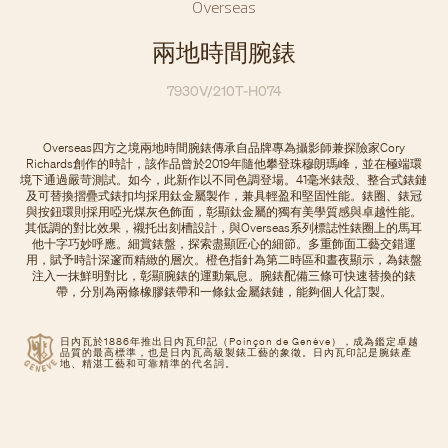
Overseas
兩地時間腕錶
7930V/210T-H074
Overseas四方之境兩地時間腕錶傳承自品牌專為攝影師兼探險家Cory
Richards創作的時計，該作品曾於2019年隨他攀登珠穆朗瑪峰，並在極端環
境下通過嚴苛測試。如今，此新作以不同色調登場。41毫米錶殼、整合式錶鏈
及可替換摺疊式錶扣均採用鈦金屬製作，兼具輕盈和堅固性能。錶圈、錶冠
與按鈕環則採用啞光煤灰色飾面，彰顯鈦金屬的獨有美學質感與卓越性能。
其低調的對比效果，襯托出刻槽設計，與Overseas系列標誌性錶圈上的馬耳
他十字巧妙呼應。細賞錶盤，探索盡顯匠心的細節。多重飾面工藝交錯運
用，賦予時計深邃而精緻的層次。橙色指針為第二時區和晝夜顯示，為錶盤
注入一抹鮮明對比，彰顯腕錶的運動氣息。腕錶配備三條可快速替換的錶
帶，分別為兩條橡膠錶帶和一條鈦金屬錶鏈，能夠個人化訂製。
日內瓦於1886年推出日內瓦印記（Poinçon de Genève），成為鑑定卓越
品質的最高標準，也是日內瓦高級製錶工藝的象徵。日內瓦印記是腕錶產
地、精湛工藝和可靠精準的代名詞。