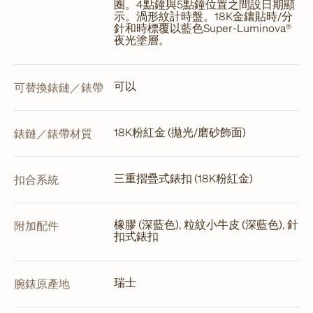
圈。4點鐘與5點鐘位置之間設日期顯
示。渦形紋計時盤。18K金鑲貼時/分
針和時標覆以藍色Super-Luminova®
夜光塗層。
可以
可替換錶鏈／錶帶
18K粉紅金 (拋光/磨砂飾面)
錶鏈／錶帶材質
三重摺疊式錶扣 (18K粉紅金)
扣合系統
橡膠 (深藍色), 粒紋小牛皮 (深藍色), 針
附加配件
扣式錶扣
瑞士
腕錶原產地