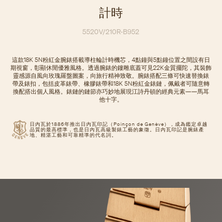
計時
5520V/210R-B952
這款18K 5N粉紅金腕錶搭載導柱輪計時機芯，4點鐘與5點鐘位置之間設有日
期視窗，彰顯休閒優雅風格。透過腕錶的鏤雕底蓋可見22K金質擺陀，其裝飾
靈感源自風向玫瑰羅盤圖案，向旅行精神致敬。腕錶搭配三條可快速替換錶
帶及錶扣，包括皮革錶帶、橡膠錶帶和18K 5N粉紅金錶鏈，佩戴者可隨意轉
換配搭出個人風格。錶鏈的鏈節亦巧妙地展現江詩丹頓的經典元素——馬耳
他十字。
日內瓦於1886年推出日內瓦印記（Poinçon de Genève），成為鑑定卓越
品質的最高標準，也是日內瓦高級製錶工藝的象徵。日內瓦印記是腕錶產
地、精湛工藝和可靠精準的代名詞。