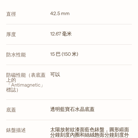
42.5 mm
直徑
12.67 毫米
厚度
15 巴 (150 米)
防水性能
可以
防磁性能（表底蓋
上的
「Antimagnetic」
標誌）
透明藍寶石水晶底蓋
底蓋
太陽放射紋漆面藍色錶盤，圓形緞面
錶盤描述
分鐘刻度內圈和絲絨飾面分鐘刻度外