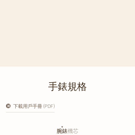
手錶規格
下載用戶手冊 (PDF)
在
新
分
頁
開
腕錶
機芯
啟