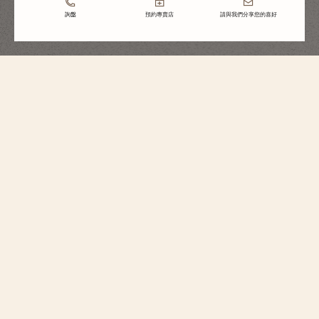
詢盤
預約專賣店
請與我們分享您的喜好
Overseas
自動上鏈腕錶
4605V/200R-B968
這款18K粉紅金腕錶配備獨特錶圈，其設計呼應馬耳他十字，更鑲嵌90顆圓形
切割鑽石，彰顯休閒優雅風格。透過腕錶的鏤雕底蓋可見22K金質擺陀，其裝
飾靈感源自風向玫瑰羅盤圖案，向旅行精神致敬。腕錶配以錶扣及三款可替
換錶帶，包括18K 5N粉紅金錶鏈、皮革錶帶和橡膠錶帶，佩戴者可配合個人
風格而隨意搭配。