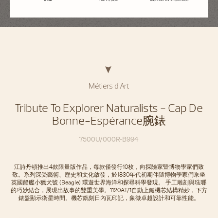
Métiers d'Art
Tribute To Explorer Naturalists - Cap De
Bonne-Espérance腕錶
7500U/000R-B994
江詩丹頓推出4款限量版作品，每款僅發行10枚，向探險家暨博物學家們致
敬。系列深受藝術、歷史和文化啟發，於1830年代初期伴隨博物學家們乘坐
英國船艦小獵犬號 (Beagle) 環遊世界海洋和探尋科學發現。 手工雕刻與琺瑯
的巧妙結合，展現出故事的雙重美學。1120AT/1自動上鏈機芯結構精妙，下方
錶盤顯示衛星時間。機芯鐫刻日內瓦印記，象徵卓越設計和可靠性能。