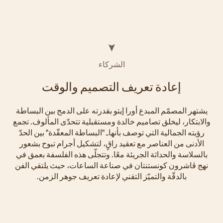
الشركاء
إعادة تعريف التصميم والوقت
يشتهر المصمّم المبدع أورا إيتو بقدرته على الدمج بين البساطة
والابتكار، ليخلق تصاميم خالدة ومستقبلية تتحدّى المألوف. تجمع
رؤيته الجمالية التي توصف بأنهاـ "البساطة المعقّدة" بين الحدّ
الأدنى من العناصر مع تعقيد راقٍ، لتشكيل أجرام تبوح بشعور
بالسلاسة والحداثة الجريئة معًا. وتتجلّى هذه الفلسفة بعمق في
نهج ڤاشرون كونستنتان في صناعة الساعات، حيث يلتقي الفن
بالدقّة والتميّز التقني لإعادة تعريف جوهر الزمن.