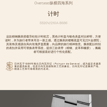
Overseas纵横四海系列
计时
5520V/210A-B686
这款精钢腕表搭载导柱轮计时机芯，黑色计时盘与银色表盘对比鲜明，方便
读时，并为旅行者带来耳目一新之感。透过腕表的镂雕底盖可见22K金摆陀，
其装饰灵感源自风向玫瑰罗盘图案，向品牌的旅行精神致意。腕表配以特别
的表扣并采用可替换表带系统，提供三款表带（精钢、皮革和橡胶），佩戴
者可根据喜好进行个性化搭配。
日内瓦于1886年推出日内瓦印记（Poinçon de Genève)，成为鉴定卓越质
量的最高标准，也是日内瓦高级制表工艺的象征。日内瓦印记是腕表产地、
精湛工艺和可靠精准的代名词。