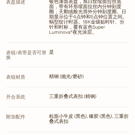
银色漆面表盘，旭日纹缎面拉丝底
表盘描述
面，带有环形缎面拉丝内分钟刻度
圈，天鹅绒般光滑外分钟刻度圈。日
期显示位于4点钟和5点钟位置之间。
蜗型纹计时器。18K金镶贴时针、分
针和时标，覆有蓝色Super
Luminova®夜光涂层。
是
表链/表带是否可替
换
精钢 (抛光/磨砂)
表链材质
三重折叠式表扣 (精钢)
开合系统
粒面小牛皮 (黑色), 橡胶 (黑色), 三重折
附加配件
叠式表扣