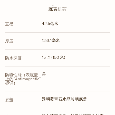
签
页
腕表
机芯
中
打
开
42.5毫米
直径
12.67 毫米
厚度
15 巴 (150 米)
防水深度
是
防磁性能（表底盖
上的“Antimagnetic”
标识）
透明蓝宝石水晶玻璃底盖
底盖