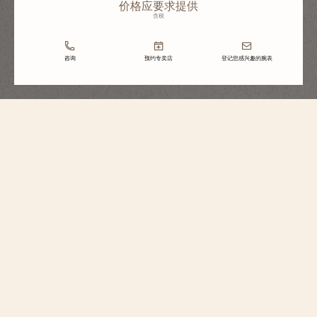
价格应要求提供
含税
咨询
预约专卖店
登记您感兴趣的腕表
Métiers d'Art艺术大师系列
Métiers D’Art艺术大师系列“致敬中国文
化标志”腕表——浪涌乾坤
2400A/000G-H023
这款18K白金限量版腕表挥毫泼墨于“海水江崖纹”，这一极具象征意义的中国
传统纹样巧妙结合波涛翻滚的海水与巍巍伫立的山崖，以此向博大精深的中