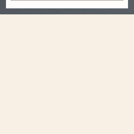
表带规格
大号
尺寸
16 毫米
表耳间距（毫米）
14.2 毫米
表扣宽度（毫米）
115 毫米
6点钟位置表带长度
（毫米）