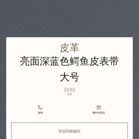
皮革
亮面深蓝色鳄鱼皮表带
大号
$690
含税
咨询
预约专卖店
添加到购物车