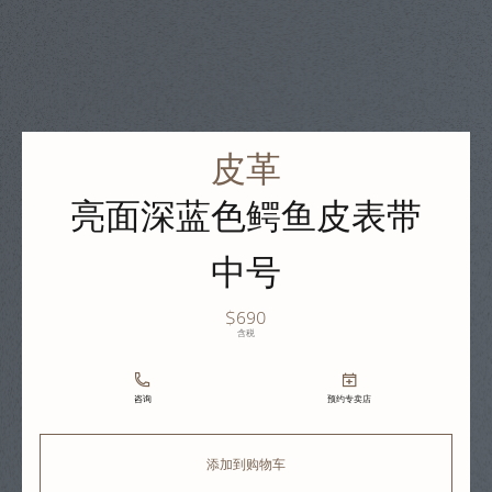
皮革
亮面深蓝色鳄鱼皮表带
中号
$690
含税
咨询
预约专卖店
添加到购物车