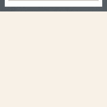
表带规格
中号
尺寸
16 毫米
表耳间距（毫米）
14.2 毫米
表扣宽度（毫米）
105 毫米
6点钟位置表带长度
（毫米）