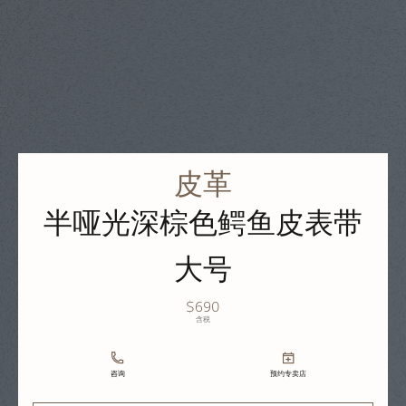
皮革
半哑光深棕色鳄鱼皮表带
大号
$690
含税
咨询
预约专卖店