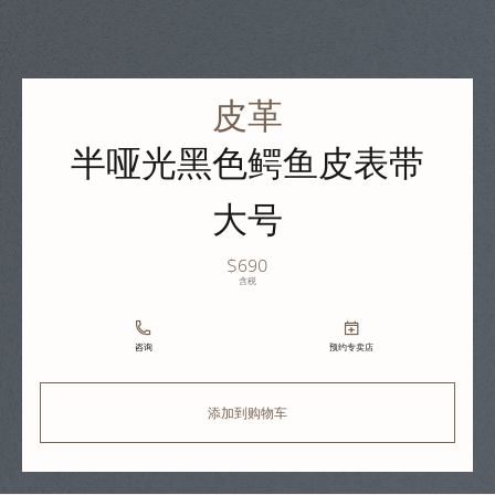
皮革
半哑光黑色鳄鱼皮表带
大号
$690
含税
咨询
预约专卖店
添加到购物车