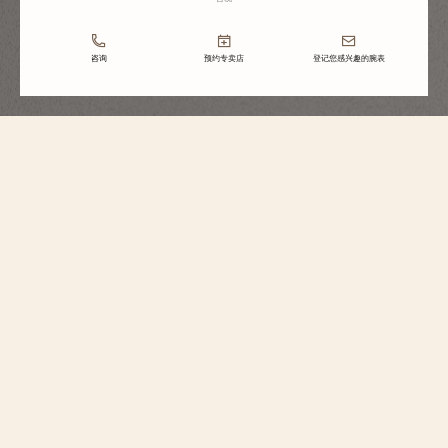
咨询
预约专卖店
登记您感兴趣的腕表
Traditionnelle传袭系列
手动上链腕表
82172/000P-H062
这款限量发行370枚的腕表以950铂金精雕细琢而成，低调典雅，献礼江诗丹
顿270周年诞辰。 表盘点缀经过特别设计的马耳他十字图案。时计沿袭系列风
格，汇集严谨的美学元素，配备阶梯式圆形表壳与表耳、纤细表圈、凹槽底
盖，以及轨道式分钟刻度圈和太妃式时针和分针。手动上链机芯提供近3天的
动力储存，其上饰以周年纪念镌刻标识和与众不同的特殊纹样。