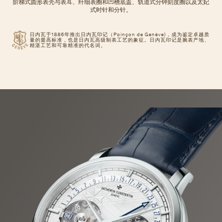
阶梯式圆形表壳与表耳、纤细表圈和凹槽底盖、轨道式分钟刻度圈以及太妃
式时针和分针。
日内瓦于1886年推出日内瓦印记（Poinçon de Genève)，成为鉴定卓越质
量的最高标准，也是日内瓦高级制表工艺的象征。日内瓦印记是腕表产地、
精湛工艺和可靠精准的代名词。