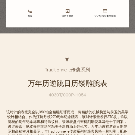
咨询
预约专卖店
登记您感兴趣的腕表
Traditionnelle传袭系列
万年历逆跳日历镂雕腕表
4030T/000P-H054
该时计的表壳完全以950铂金精雕细琢而成，将精妙的机械构造与前卫的美学
设计相结合。作为江诗丹顿270周年纪念腕表，该时计限量发行370枚，饰以
隐秘的周年纪念标识和特殊纹样。镂雕表盘点缀机刻雕花马耳他十字图案，
透过表盘可饱览蓬勃跳动的精美全新自动上链机芯。万年历设有逆跳日期显
示和高精密月相显示，与Traditionnelle传袭系列的经典风格一脉相承：配备