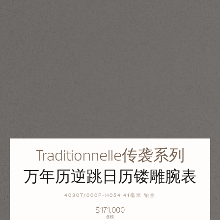
Traditionnelle传袭系列
万年历逆跳日历镂雕腕表
4030T/000P-H054 41毫米 铂金
$171,000
含税