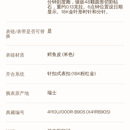
分钟刻度圈，镶嵌48颗圆形切割钻
石，重约0.13克拉。6点钟位置设日期
显示。18K金叶形时针和分针。
是
表链/表带是否可替
换
鳄鱼皮 (米色)
表链材质
针扣式表扣 (18K粉红金)
开合系统
瑞士
腕表原产地
4110U/000R-B905 (X41RB905)
典藏编号