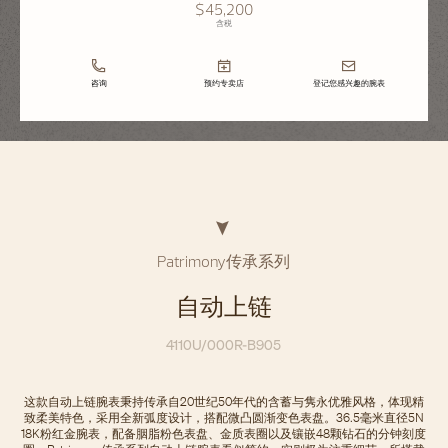
$45,200
含税
咨询
预约专卖店
登记您感兴趣的腕表
Patrimony传承系列
自动上链
4110U/000R-B905
这款自动上链腕表秉持传承自20世纪50年代的含蓄与隽永优雅风格，体现精
致柔美特色，采用全新弧度设计，搭配微凸圆渐变色表盘。36.5毫米直径5N
18K粉红金腕表，配备胭脂粉色表盘、金质表圈以及镶嵌48颗钻石的分钟刻度