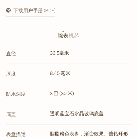
下载用户手册 (PDF)
在
新
标
签
页
腕表
机芯
中
打
开
36.5毫米
直径
8.45 毫米
厚度
3 巴 (30 米)
防水深度
透明蓝宝石水晶玻璃底盖
底盖
胭脂粉色表盘，渐变效果。镶钻环形
表盘描述