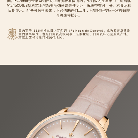
圈。Patrimony传承系列自动上链腕表看似简约，实则极为注重细节，所搭载
的2450Q6/3型机芯上的精美润饰便是最佳明证，腕表带有时、分、秒显示和
日期显示。配备可替换表带，不必借助任何工具，只需轻轻按压一次按钮即
可将表带松开。
日内瓦于1886年推出日内瓦印记（Poinçon de Genève)，成为鉴定卓越质
量的最高标准，也是日内瓦高级制表工艺的象征。日内瓦印记是腕表产地、
精湛工艺和可靠精准的代名词。