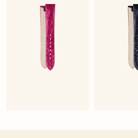
半哑光粉色鳄鱼皮表带
亮面深蓝色
中号 - 鳄鱼皮
中号 - 