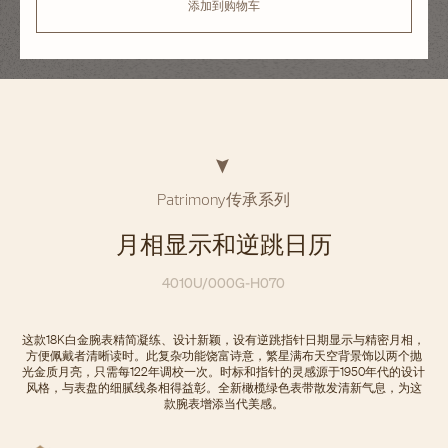
添加到购物车
Patrimony传承系列
月相显示和逆跳日历
4010U/000G-H070
这款18K白金腕表精简凝练、设计新颖，设有逆跳指针日期显示与精密月相，
方便佩戴者清晰读时。此复杂功能饶富诗意，繁星满布天空背景饰以两个抛
光金质月亮，只需每122年调校一次。时标和指针的灵感源于1950年代的设计
风格，与表盘的细腻线条相得益彰。全新橄榄绿色表带散发清新气息，为这
款腕表增添当代美感。