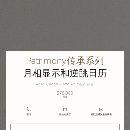
Patrimony传承系列
月相显示和逆跳日历
4010U/000G-H070 42.5毫米 白金
$78,000
含税
咨询
预约专卖店
登记您感兴趣的腕表