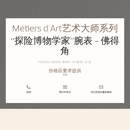
Métiers d'Art艺术大师系列
“探险博物学家”腕表 - 佛得
角
7500U/000G-B991 41毫米 白金
价格应要求提供
含税
咨询
预约专卖店
登记您感兴趣的腕表