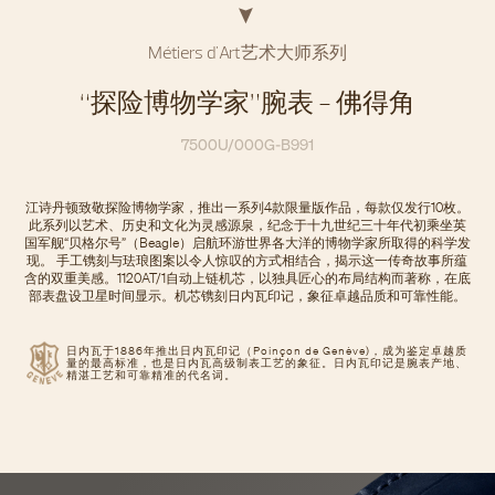
Métiers d'Art艺术大师系列
“探险博物学家”腕表 - 佛得角
7500U/000G-B991
江诗丹顿致敬探险博物学家，推出一系列4款限量版作品，每款仅发行10枚。
此系列以艺术、历史和文化为灵感源泉，纪念于十九世纪三十年代初乘坐英
国军舰“贝格尔号”（Beagle）启航环游世界各大洋的博物学家所取得的科学发
现。 手工镌刻与珐琅图案以令人惊叹的方式相结合，揭示这一传奇故事所蕴
含的双重美感。1120AT/1自动上链机芯，以独具匠心的布局结构而著称，在底
部表盘设卫星时间显示。机芯镌刻日内瓦印记，象征卓越品质和可靠性能。
日内瓦于1886年推出日内瓦印记（Poinçon de Genève)，成为鉴定卓越质
量的最高标准，也是日内瓦高级制表工艺的象征。日内瓦印记是腕表产地、
精湛工艺和可靠精准的代名词。