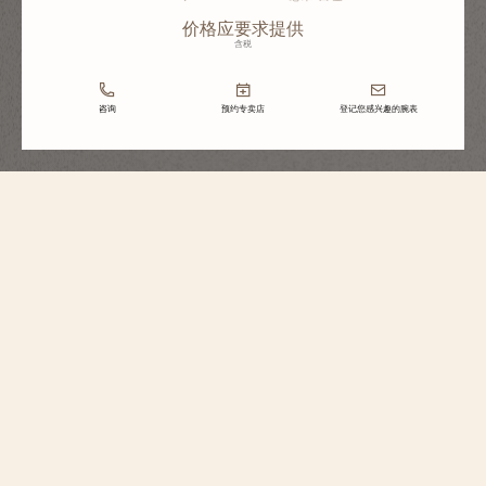
价格应要求提供
含税
咨询
预约专卖店
登记您感兴趣的腕表
Métiers d'Art艺术大师系列
Métiers D’Art艺术大师系列“致敬中国文
化标志”腕表——月耀河山
2405A/000G-H021
这款18K白金限量版腕表挥毫泼墨于“海水江崖纹”，这一极具象征意义的中国