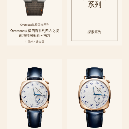
系列
Overseas纵横四海系列
Overseas纵横四海系列四方之境
探索系列
两地时间腕表 – 南方
41毫米 - 钛金属
Historiques历史名作
早在法国大革命之前，江诗丹顿便已不断改写高级制表的格局面貌。
探索系列
Historiques历史名作系列以当代表达重新诠释品牌在美学与机械领域的
系列
里程碑之作，彰显精妙设计的经典魅力。