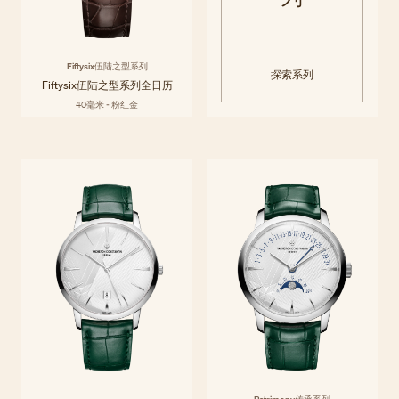
Fiftysix伍陆之型系列
探索系列
Fiftysix伍陆之型系列全日历
40毫米 - 粉红金
Patrimony传承系列
Patrimony传承系列将20世纪50年代极简主义的优雅风范提升全新境界，
探索系列
以纤薄表壳和匠心布局的简约功能显示，礼赞线条的纯粹美感。