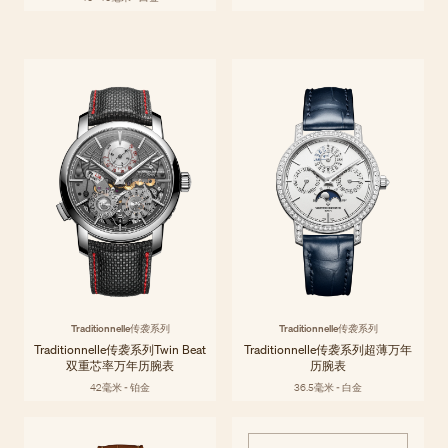
Traditionnelle传袭系列
Traditionnelle传袭系列延续了日内瓦制表艺术的伟大传统，这一传统凝聚
探索系列
着江诗丹顿数个世纪以来的不懈追求。代代相传的精湛工艺在每一款时计
之中跃然而现，展现出精湛技术与卓越工艺。
Traditionnelle传袭系列
Traditionnelle传袭系列
Traditionnelle传袭系列Twin Beat
Traditionnelle传袭系列超薄万年
双重芯率万年历腕表
历腕表
42毫米 - 铂金
36.5毫米 - 白金