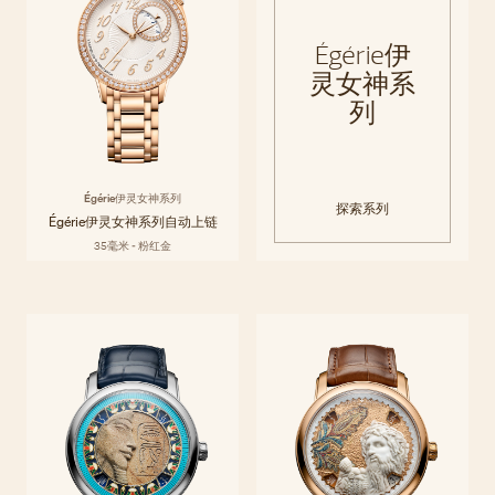
Égérie伊
灵女神系
列
Égérie伊灵女神系列
探索系列
Égérie伊灵女神系列自动上链
35毫米 - 粉红金
Métiers d'Art艺术大师
Métiers d'Art艺术大师系列通过可佩戴的艺术杰作，颂扬文化与创意。江
探索系列
诗丹顿的工艺大师们巧用传承数个世纪的精湛工艺，并从世界各地的装饰
系列
艺术传统之中汲取灵感。