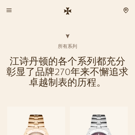
所有系列
江诗丹顿的各个系列都充分
彰显了品牌270年来不懈追求
卓越制表的历程。
Overseas纵横四海系
Overseas纵横四海系列现代、优雅、从容不迫，始终为每一段冒险旅程
探索系列
整装待发。这一腕表系列远不止外表出众，更搭载精妙复杂功能与卓越防
列
水性能。