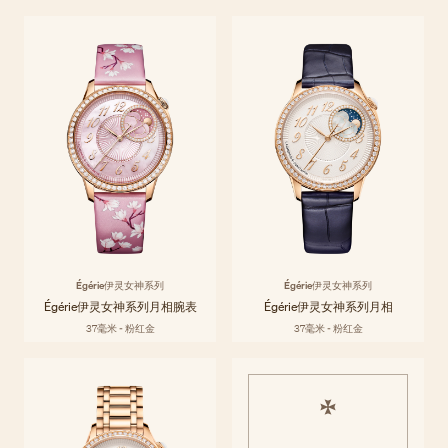
Égérie伊灵女神系列
Égérie伊灵女神系列专为女性设计并致敬女性精神，将高级定制时装与高
探索系列
级制表工艺巧妙融合，以当代审美和历史传承的精湛工艺，礼赞风格与材
质的迷人魅力。无论以何种标准衡量，伊灵女神腕表皆可谓内外兼修，气
质天成。
Égérie伊灵女神系列
Égérie伊灵女神系列
Égérie伊灵女神系列月相腕表
Égérie伊灵女神系列月相
37毫米 - 粉红金
37毫米 - 粉红金