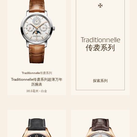
Traditionnelle
传袭系列
Traditionnelle传袭系列
Traditionnelle传袭系列超薄万年
探索系列
历腕表
36.5毫米 - 白金
Fiftysix伍陆之型系列
Fiftysix伍陆之型系列得名于20世纪中叶的一枚标志性表款，巧妙融合现
探索系列
代、优雅而随性的设计美学，尽显都市风范。简洁线条搭配多种精妙复杂
功能，令佩戴与读时皆轻松自如。