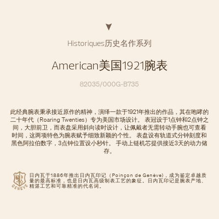
Historiques历史名作系列
American美国1921腕表
82035/000G-B735
此经典腕表秉承接近原作的精神，演绎一款于1921年推出的作品，其在咆哮的
二十年代（Roaring Twenties）专为美国市场设计。 表冠设于1点钟和2点钟之
间，大胆前卫，而表盘采用斜向读时设计，让佩戴者无需转动手腕也可查看
时间，这两项特色为腕表赋予细致新颖的个性。 表盘设有轨道式分钟刻度和
黑色阿拉伯数字，3点钟位置设小秒针。 手动上链机芯提供接近3天的动力储
存。
日内瓦于1886年推出日内瓦印记（Poinçon de Genève)，成为鉴定卓越质
量的最高标准，也是日内瓦高级制表工艺的象征。日内瓦印记是腕表产地、
精湛工艺和可靠精准的代名词。