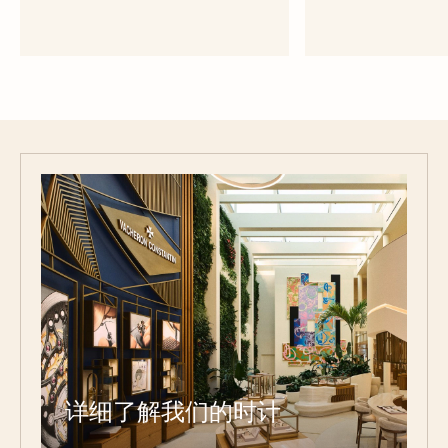
深棕色小牛皮表带
半哑光深棕色
大号 - 小牛皮
大号 - 
详细了解我们的时计