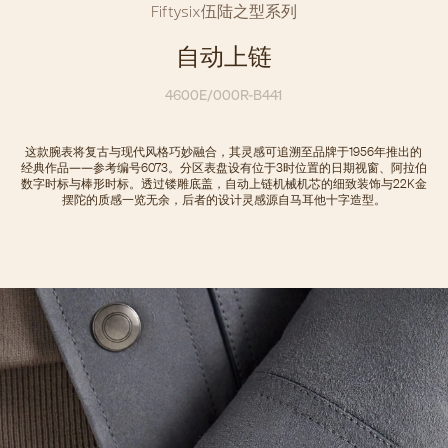
Fiftysix伍陆之型系列
自动上链
4600E/000R-B441
这款腕表将复古与现代风格巧妙融合，其灵感可追溯至品牌于1956年推出的
经典作品——参考编号6073。分区表盘设有位于3时位置的日期视窗、阿拉伯
数字时标与棒形时标。透过镂雕底盖，自动上链机械机芯的细致装饰与22K金
摆陀的质感一览无余，后者的设计灵感源自马耳他十字造型。