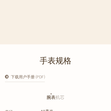
手表规格
下载用户手册 (PDF)
在
新
标
签
页
腕表
机芯
中
打
开