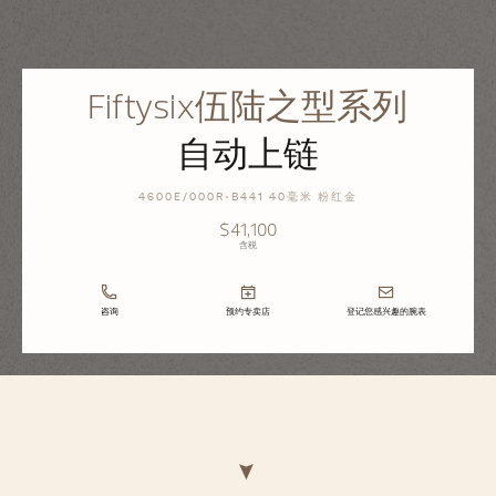
Fiftysix伍陆之型系列
自动上链
4600E/000R-B441 40毫米 粉红金
$41,100
含税
咨询
预约专卖店
登记您感兴趣的腕表