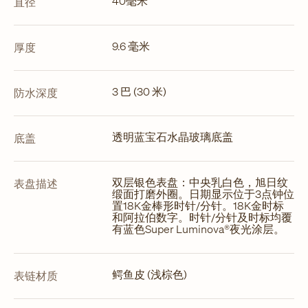
40毫米
直径
9.6 毫米
厚度
3 巴 (30 米)
防水深度
透明蓝宝石水晶玻璃底盖
底盖
双层银色表盘：中央乳白色，旭日纹
表盘描述
缎面打磨外圈。日期显示位于3点钟位
置18K金棒形时针/分针。18K金时标
和阿拉伯数字。时针/分针及时标均覆
有蓝色Super Luminova®夜光涂层。
鳄鱼皮 (浅棕色)
表链材质