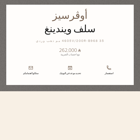
أوڤرسيز
سلف ويندينغ
4605V/200R-B968 35 مم ذهب وردي
⃁ 262,000
مع احتساب الضريبة
استفسار
تحديد موعد في البوتيك
سجّلوا اهتمامكم
أوڤرسيز