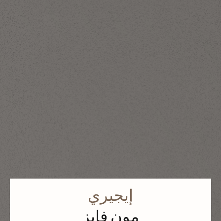
إيجيري
مون فايز