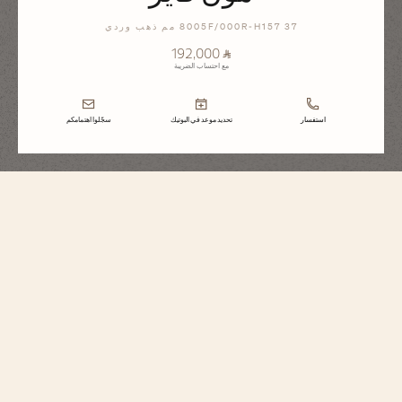
8005F/000R-H157 37 مم ذهب وردي
⃁ 192,000
مع احتساب الضريبة
استفسار
تحديد موعد في البوتيك
سجّلوا اهتمامكم
إيجيري
مون فايز
8005F/000R-H157