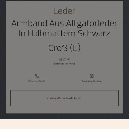
Leder
Armband Aus Alligatorleder
In Halbmattem Schwarz
Groß (L)
500 €
Einschließlich MwSt.
Erkundigen Sie sich
Termin in der Boutique
In den Warenkorb legen