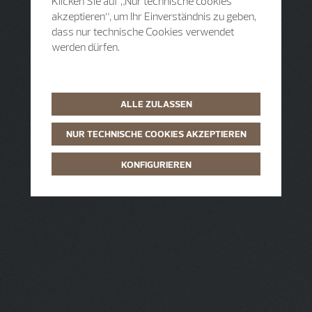
Klicken Sie auf „Nur technische cookies
akzeptieren“, um Ihr Einverständnis zu geben,
dass nur technische Cookies verwendet
werden dürfen.
ALLE ZULASSEN
NUR TECHNISCHE COOKIES AKZEPTIEREN
KONFIGURIEREN