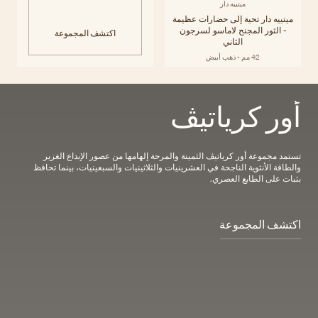
ميتييه دار
ميتييه دار تحية إلى حضارات عظيمة
- الثور المجنح لاماسو لسرجون
اكتشف المجموعة
الثاني
42 مم - ذهب أبيض
أور كرياتيڤ
تستمد مجموعة أور كرياتيڤ الثمينة والمرحة إلهامها من عصور الإبداع الغزير
والطاقة الأنثوية الناجحة في العشرينيات والثلاثينيات والسبعينيات، بينما تحافظ
بثبات على الطابع العصري.
اكتشف المجموعة